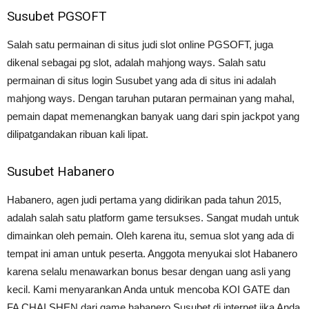
Susubet PGSOFT
Salah satu permainan di situs judi slot online PGSOFT, juga
dikenal sebagai pg slot, adalah mahjong ways. Salah satu
permainan di situs login Susubet yang ada di situs ini adalah
mahjong ways. Dengan taruhan putaran permainan yang mahal,
pemain dapat memenangkan banyak uang dari spin jackpot yang
dilipatgandakan ribuan kali lipat.
Susubet Habanero
Habanero, agen judi pertama yang didirikan pada tahun 2015,
adalah salah satu platform game tersukses. Sangat mudah untuk
dimainkan oleh pemain. Oleh karena itu, semua slot yang ada di
tempat ini aman untuk peserta. Anggota menyukai slot Habanero
karena selalu menawarkan bonus besar dengan uang asli yang
kecil. Kami menyarankan Anda untuk mencoba KOI GATE dan
FA CHAI SHEN dari game habanero Susubet di internet jika Anda