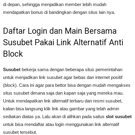
di depan, sehingga menjadikan member lebih mudah
mendapatkan bonus di bandingkan dengan situs lain nya.
Daftar Login dan Main Bersama
Susubet Pakai Link Alternatif Anti
Block
Susubet
bekerja sama dengan beberapa situs pemerintahan
untuk menjadikan link susubet agar bebas dari internet positif
(block). Cara ini agar para bettor bisa dengan mudah mengakses
situs susubet dimana saja dan kapan saja yang mereka mau.
Untuk mendapatkan link alternatif terbaru dan resmi susubet,
kalian bisa langsung klik link atau gambar yang telah admin
sediakan diatas ya. Lalu akan di alihkan pada saitus
slot susubet
untuk bisa mendaftar atau login menggunakan link alternatif
susubet tersebut.