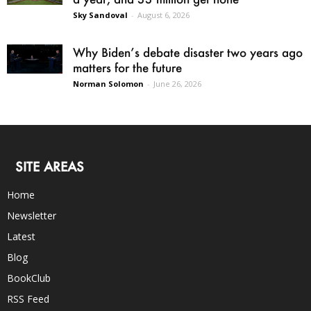
Sky Sandoval
-
August 6, 2026
Why Biden’s debate disaster two years ago
matters for the future
Norman Solomon
-
June 26, 2026
SITE AREAS
Home
Newsletter
Latest
Blog
BookClub
RSS Feed