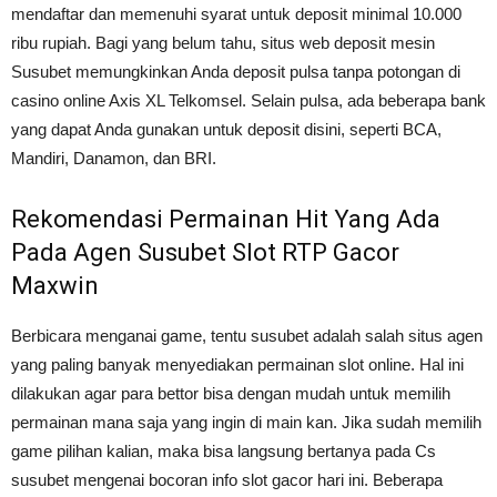
mendaftar dan memenuhi syarat untuk deposit minimal 10.000
ribu rupiah. Bagi yang belum tahu, situs web deposit mesin
Susubet memungkinkan Anda deposit pulsa tanpa potongan di
casino online Axis XL Telkomsel. Selain pulsa, ada beberapa bank
yang dapat Anda gunakan untuk deposit disini, seperti BCA,
Mandiri, Danamon, dan BRI.
Rekomendasi Permainan Hit Yang Ada
Pada Agen Susubet Slot RTP Gacor
Maxwin
Berbicara menganai game, tentu susubet adalah salah situs agen
yang paling banyak menyediakan permainan slot online. Hal ini
dilakukan agar para bettor bisa dengan mudah untuk memilih
permainan mana saja yang ingin di main kan. Jika sudah memilih
game pilihan kalian, maka bisa langsung bertanya pada Cs
susubet mengenai bocoran info slot gacor hari ini. Beberapa