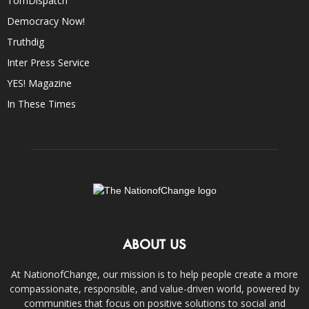
TomDispatch
Democracy Now!
Truthdig
Inter Press Service
YES! Magazine
In These Times
ABOUT US
At NationofChange, our mission is to help people create a more
compassionate, responsible, and value-driven world, powered by
communities that focus on positive solutions to social and