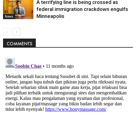
A terrifying line is being crossed as
federal immigration crackdown engulfs
Minneapolis
News
COMMENTS