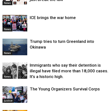
News
ICE brings the war home
News
Trump tries to turn Greenland into
Okinawa
News
Immigrants who say their detention is
illegal have filed more than 18,000 cases.
It’s a historic high.
News
The Young Organizers Survival Corps
Justice